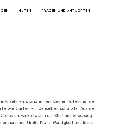
NGEN
HÜTEN
FRAGEN UND ANTWORTEN
d-Inseln ent­stand er: ein klei­ner Hüte­hund, der
hr­te wie Gär­ten vor den­sel­ben schütz­te. Aus der
Col­lies ent­wi­ckel­te sich der Shet­land Sheep­dog –
er zier­li­chen Grö­ße Kraft, Wen­dig­keit und Intel­li­