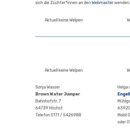
sich die Züchter*innen an den
Web­mas­ter
wenden.
Aktuell keine Welpen
W
Aktuell keine Welpen
W
Son­ja Wasser
Hel­ga
Brown Water Jumper
Engel
Bahn­hofstr. 7
Mühl­ga
64739 Höchst
63920
Tele­fon 0171 / 5426988
Mobil 
oder 0