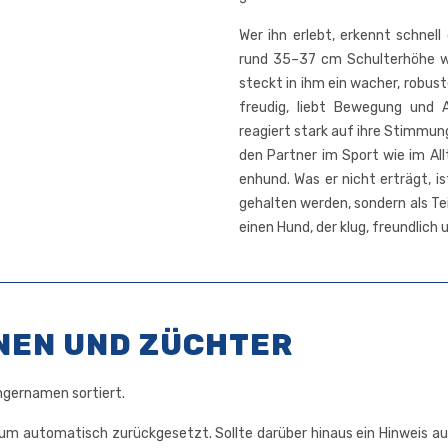
Wer ihn erlebt, erkennt schnell 
rund 35–37 cm Schul­ter­hö­he wi
steckt in ihm ein wacher, robus­ter
freu­dig, liebt Bewe­gung und 
reagiert stark auf ihre Stim­mun­
den Part­ner im Sport wie im All­ta
en­hund. Was er nicht erträgt, ist 
gehal­ten wer­den, son­dern als 
einen Hund, der klug, freund­lich u
NEN UND ZÜCHTER
ger­na­men sortiert.
 auto­ma­tisch zurück­ge­setzt. Soll­te dar­über hin­aus ein Hin­weis a