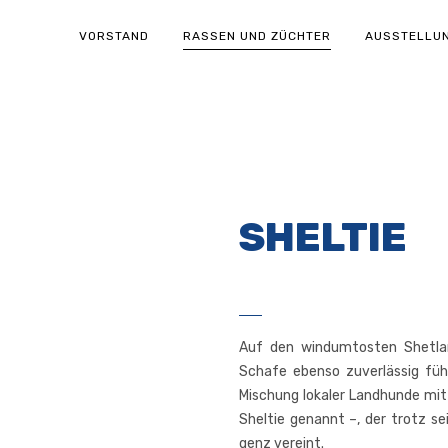
VORSTAND
RASSEN UND ZÜCHTER
AUSSTELLU
SHELTIE
Auf den wind­um­tos­ten Shet­lan
Scha­fe eben­so zuver­läs­sig fü
Mischung loka­ler Land­hun­de mit 
Shel­tie genannt –, der trotz sei­n
genz vereint.