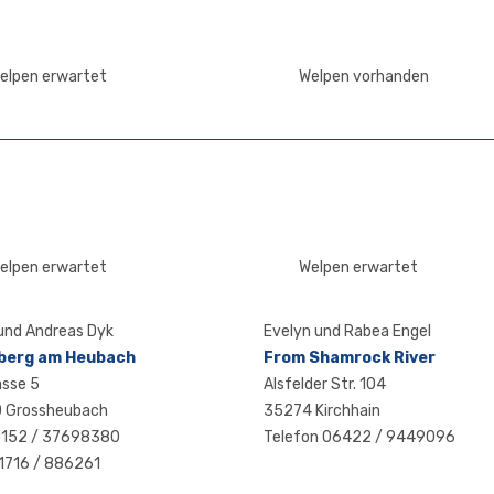
elpen erwartet
Welpen vorhanden
elpen erwartet
Welpen erwartet
 und Andre­as Dyk
Eve­lyn und Rabea Engel
­berg am Heubach
From Sham­rock River
s­se 5
Als­fel­der Str. 104
 Grossheubach
35274 Kirchhain
0152 / 37698380
Tele­fon 06422 / 9449096
1716 / 886261