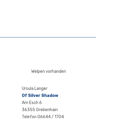
Welpen vorhanden
Ursu­la Langer
Of Sil­ver Shadow
Am Esch 6
36355 Grebenhain
Tele­fon 06644 / 1704