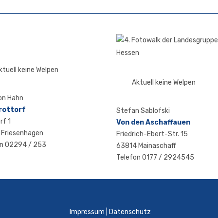
ktuell keine Welpen
Aktuell keine Welpen
on Hahn
rot­torf
Ste­fan Sablofski
rf 1
Von den Aschaffauen
 Friesenhagen
Fried­rich-Ebert-Str. 15
on 02294 / 253
63814 Mainaschaff
Tele­fon 0177 / 2924545
Impres­sum
|
Daten­schutz