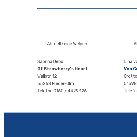
Aktuell keine Welpen
A
Sabri­na Debo
Dina v
Of Strawberry’s Heart
Von C
Wall­str. 12
Crot­to
55268 Nieder-Olm
51598
Tele­fon 0160 / 4429326
Tele­f