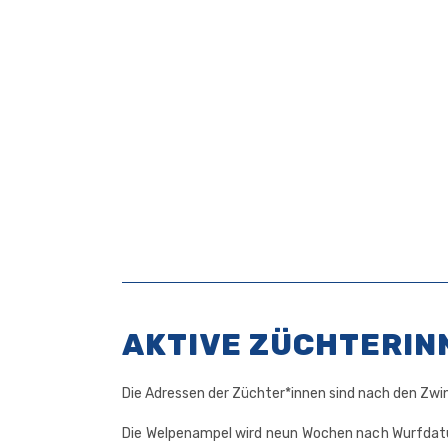
AKTIVE ZÜCHTERIN
Die Adres­sen der Züchter*innen sind nach den Zwin­
Die Wel­pen­am­pel wird neun Wochen nach Wurf­da­tum