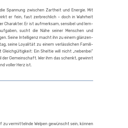
die Span­nung zwi­schen Zart­heit und Ener­gie. Mit
rkt er fein, fast zer­brech­lich – doch in Wahr­heit
 Cha­rak­ter. Er ist auf­merk­sam, sen­si­bel und lern­
Auf­ga­ben, sucht die Nähe sei­ner Men­schen und
gen. Sei­ne Intel­li­genz macht ihn zu einem glän­zen­
g, sei­ne Loya­li­tät zu einem ver­läss­li­chen Fami­li­
Gleich­gül­tig­keit: Ein Shel­tie will nicht „neben­bei“
Teil der Gemein­schaft. Wer ihm das schenkt, gewinnt
nd vol­ler Herz ist.
uf zu ver­mit­teln­de Wel­pen gewünscht sein, kön­nen