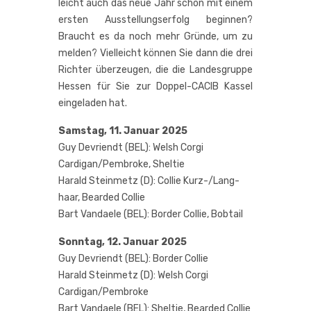
leicht auch das neue Jahr schon mit einem
ers­ten Aus­stel­lungs­er­folg begin­nen?
Braucht es da noch mehr Grün­de, um zu
mel­den? Viel­leicht kön­nen Sie dann die drei
Rich­ter über­zeu­gen, die die Lan­des­grup­pe
Hes­sen für Sie zur Dop­pel-CACIB Kas­sel
ein­ge­la­den hat.
Sams­tag, 11. Janu­ar 2025
Guy Devri­endt (BEL): Welsh Cor­gi
Cardigan/Pembroke, Sheltie
Harald Stein­metz (D): Col­lie Kurz-/Lang­
haar, Beard­ed Collie
Bart Van­dae­le (BEL): Bor­der Col­lie, Bobtail
Sonn­tag, 12. Janu­ar 2025
Guy Devri­endt (BEL): Bor­der Collie
Harald Stein­metz (D): Welsh Cor­gi
Cardigan/Pembroke
Bart Van­dae­le (BEL): Shel­tie, Beard­ed Collie