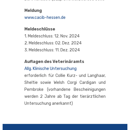
Mel­dung
www.cacib-hessen.de
Mel­de­schlüs­se
1. Mel­de­schluss: 12. Nov. 2024
2. Mel­de­schluss: 02. Dez. 2024
3. Mel­de­schluss: 11. Dez. 2024
Auf­la­gen des Veterinäramts
Allg. Kli­ni­sche Untersuchung
erfor­der­lich für Col­lie Kurz- und Lang­haar,
Shel­tie sowie Welsh Cor­gi Car­di­gan und
Pem­bro­ke (vor­han­de­ne Beschei­ni­gun­gen
wer­den 2 Jah­re ab Tag der tier­ärzt­li­chen
Unter­su­chung anerkannt)